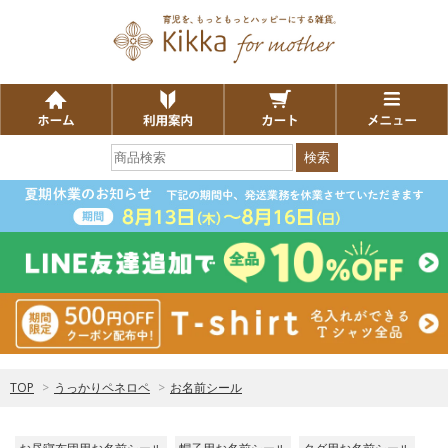
検索
TOP
>
うっかりペネロペ
>
お名前シール