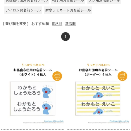
お昼寝布団用お名前シール
帽子用お名前シール
タグ用お名前シール
アイロンお名前シール
耐水ラミネートお名前シール
[ 並び順を変更 ]
-
おすすめ順
-
価格順
-
新着順
1