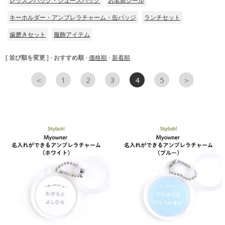
レッスンバッグ・シューズバッグ
お名前シール
キーホルダー・アンブレラチャーム・缶バッジ
ランチセット
歯磨きセット
服飾アイテム
[ 並び順を変更 ]
-
おすすめ順
-
価格順
-
新着順
＜
1
2
3
4
5
＞