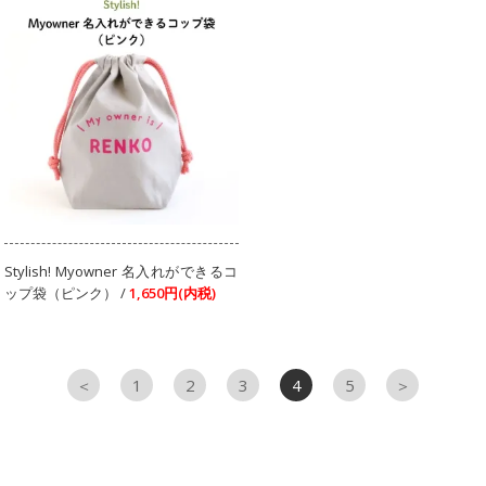
Stylish! Myowner 名入れができるコ
ップ袋（ピンク） /
1,650円(内税)
＜
1
2
3
4
5
＞