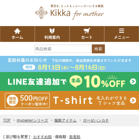
検索
TOP
>
myownerシリーズ
>
服飾アイテム
>
ガーゼハンカチ
[ 並び順を変更 ]
-
おすすめ順
-
価格順
-
新着順