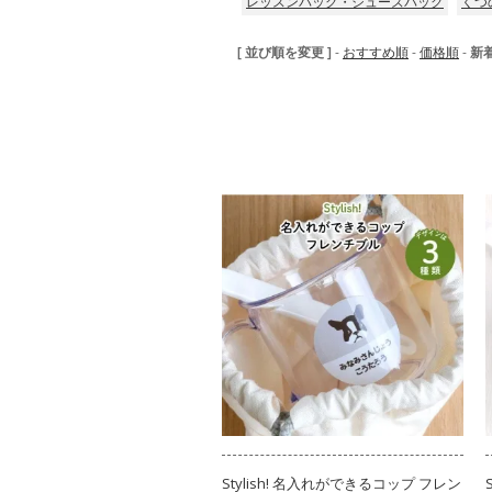
レッスンバッグ・シューズバッグ
くつ
[ 並び順を変更 ]
-
おすすめ順
-
価格順
-
新
Stylish! 名入れができるコップ フレン