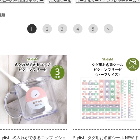
の絵合わせ目印ステッカー
お名前シール
キーホルダー・アンブレラチャーム・
着順
1
2
3
4
5
＞
Stylish! 名入れができるコップ ビショ
Stylish! タグ用お名前シール NEW ド