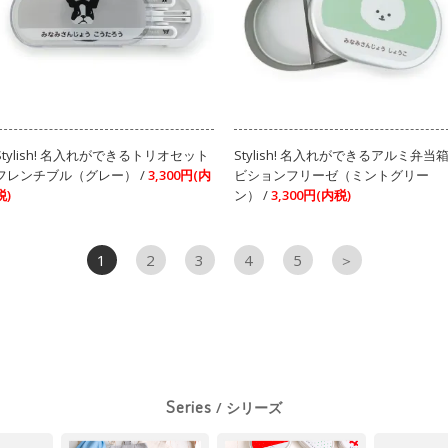
Stylish! 名入れができるトリオセット
Stylish! 名入れができるアルミ弁当
フレンチブル（グレー） /
3,300円(内
ビションフリーゼ（ミントグリー
税)
ン） /
3,300円(内税)
1
2
3
4
5
＞
Series
/ シリーズ