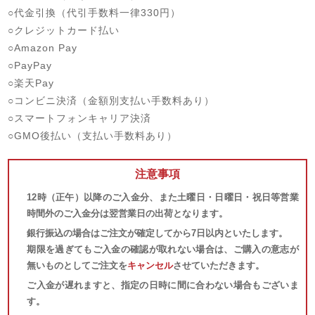
○代金引換（代引手数料一律330円）
○クレジットカード払い
○Amazon Pay
○PayPay
○楽天Pay
○コンビニ決済（金額別支払い手数料あり）
○スマートフォンキャリア決済
○GMO後払い（支払い手数料あり）
注意事項
12時（正午）以降のご入金分、また土曜日・日曜日・祝日等営業
時間外のご入金分は翌営業日の出荷となります。
銀行振込の場合はご注文が確定してから7日以内といたします。
期限を過ぎてもご入金の確認が取れない場合は、ご購入の意志が
無いものとしてご注文を
キャンセル
させていただきます。
ご入金が遅れますと、指定の日時に間に合わない場合もございま
す。