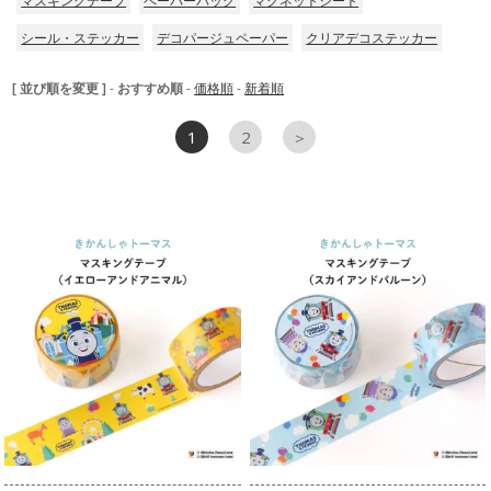
マスキングテープ
ペーパーバッグ
マグネットシート
シール・ステッカー
デコパージュペーパー
クリアデコステッカー
[ 並び順を変更 ]
-
おすすめ順
-
価格順
-
新着順
1
2
＞