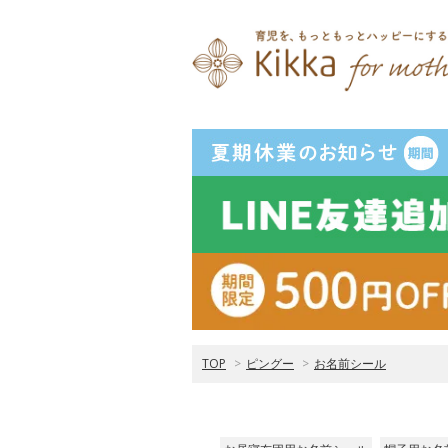
TOP
>
ピングー
>
お名前シール