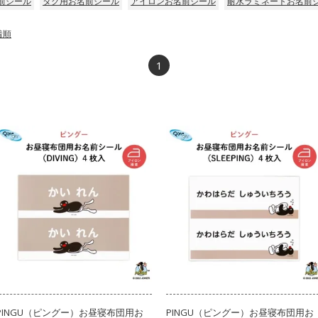
前シール
タグ用お名前シール
アイロンお名前シール
耐水ラミネートお名前
着順
1
PINGU（ピングー）お昼寝布団用お
PINGU（ピングー）お昼寝布団用お