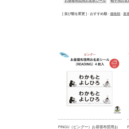
お昼寝布団用お名前シール
帽子用お名
[ 並び順を変更 ]
-
おすすめ順
-
価格順
-
新
PINGU（ピングー）お昼寝布団用お