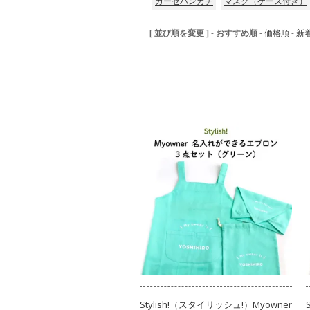
ガーゼハンカチ
マスク（ケース付き）
[ 並び順を変更 ]
-
おすすめ順
-
価格順
-
新
Stylish!（スタイリッシュ!）Myowner