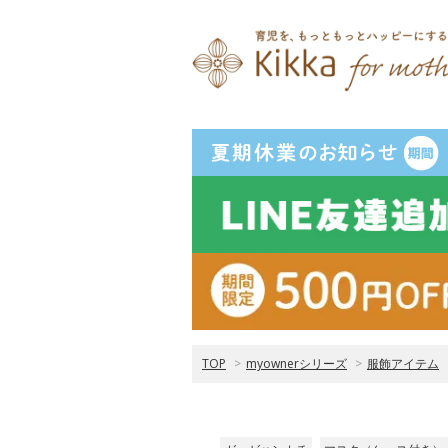
TOP
>
myownerシリーズ
>
服飾アイテム