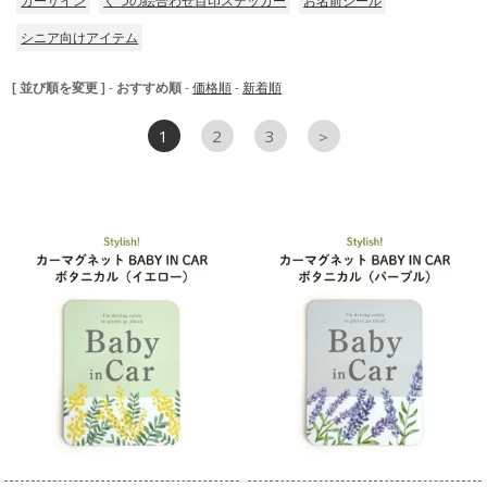
カーサイン
くつの絵合わせ目印ステッカー
お名前シール
シニア向けアイテム
[ 並び順を変更 ]
-
おすすめ順
-
価格順
-
新着順
1
2
3
＞