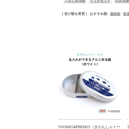
アルミ弁当箱
トリオセット
お弁当袋
[ 並び順を変更 ]
-
おすすめ順
-
価格順
-
新
THOMAS&FRIENDS（きかんしゃトー