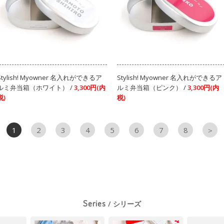
Stylish! Myowner 名入れができるア
Stylish! Myowner 名入れができるア
ルミ弁当箱（ホワイト） /
3,300円(内
ルミ弁当箱（ピンク） /
3,300円(内
税)
税)
1
2
3
4
5
6
7
8
＞
Series
/ シリーズ