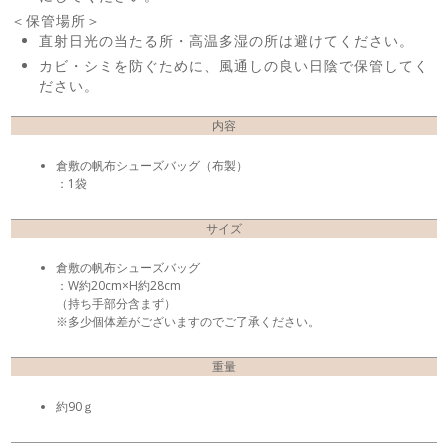
＜保管場所＞
直射日光の当たる所・高温多湿の所は避けてください。
カビ・シミを防ぐために、風通しの良い日陰で保管してく
ださい。
内容
倉敷の帆布シューズバッグ（布製）
：1袋
サイズ
倉敷の帆布シューズバッグ
：W約20cm×H約28cm
（持ち手部分含まず）
※多少個体差がございますのでご了承ください。
重量
約90ｇ