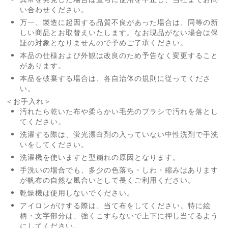
い合わせください。
万一、製造に起因する品質不良があった場合は、同等の新
しい商品とお取替えいたします。なお現品がない場合は保
証の対象となりませんので予めご了承ください。
本品の仕様および外観は改良のため予告なく変更すること
があります。
本品を破棄する場合は、各自治体の規則に従ってくださ
い。
＜お手入れ＞
汚れたら乾いた布や柔らかい毛先のブラシで汚れを落とし
てください。
洗濯する際は、蛍光漂白剤の入っていない中性洗剤で手洗
いをしてください。
洗濯機を使いますと型崩れの原因となります。
手洗いの場合でも、多少の色落ち・しわ・縮みはあります
が帆布の自然な風合いとして長くご利用ください。
乾燥機は使用しないでください。
アイロンがけする際は、当て布をしてください。特に絵
柄・文字部分は、強くこすらないで上下に押し当てるよう
にしてください。