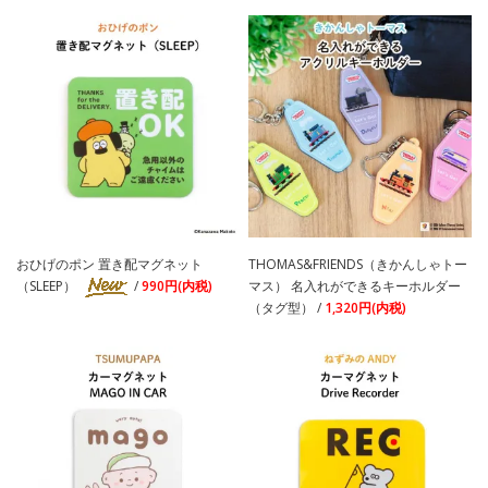
おひげのポン 置き配マグネット
THOMAS&FRIENDS（きかんしゃトー
（SLEEP）
/
990円(内税)
マス） 名入れができるキーホルダー
（タグ型） /
1,320円(内税)