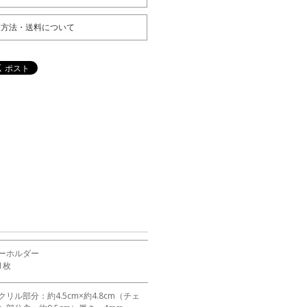
送方法・送料について
ーホルダー
1枚
クリル部分：約4.5cm×約4.8cm（チェ