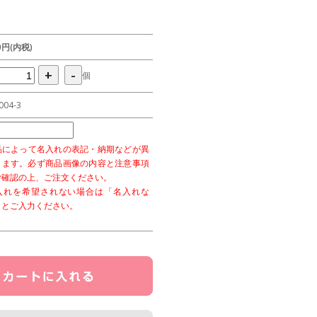
10円(内税)
+
-
個
004-3
品によって名入れの表記・納期などが異
ります。必ず商品画像の内容と注意事項
ご確認の上、ご注文ください。
入れを希望されない場合は「名入れな
」とご入力ください。