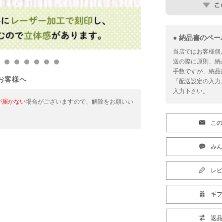
● 納品書のペ
当店ではお客様個
送の際に原則、納
手数ですが、納品
お客様へ
「配送設定の入力
入力下さい。
が届かない
場合がございますので、解除をお願いい
こ
みん
レ
ギ
返