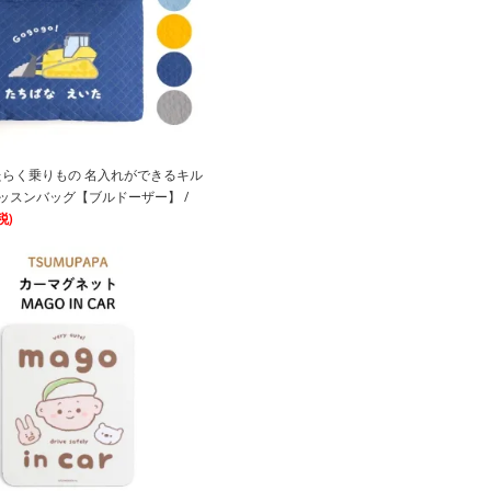
h! はたらく乗りもの 名入れができるキル
ッスンバッグ【ブルドーザー】 /
税)