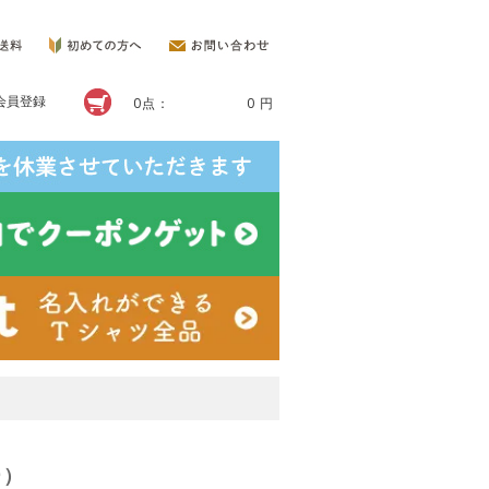
会員登録
0点：
0 円
ー）