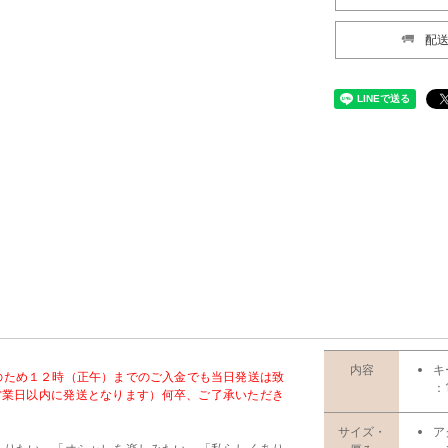
配
内容
キ
のため１２時（正午）までのご入金でも当日発送は致
：
営業日以内に発送となります）何卒、ご了承いただき
サイズ・
ア