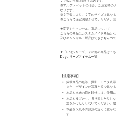
文字数の推奨は6文字以内です。
※アルファベットの場合、ご注文時の
なります。
※文字数により、文字のサイズは異なる
※こちらで適宜調整させていただき、出
★変更やキャンセル、返品について
こちらの商品はカスタムメイド商品とな
及びキャンセル・返品はできませんので
▼「Dogシリーズ」その他の商品はこ
Dogシリーズアイテム一覧
【注意事項】
掲載商品の色等、撮影・モニタ表示
また、デザインが写真と多少異なる
本品を本来の目的以外にはご使用に
本品を投げたり、振り回したりしな
重をかけたりしないでください。破
本品を火気等の熱源の近くに置かな
す。