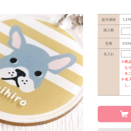
販売価格
1,2
購入数
型番
KS00
名入れ
※商
な
を
※名
し