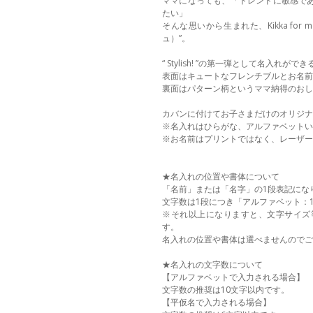
ママになっても、「トレンドに敏感で
たい」
そんな思いから生まれた、Kikka for mo
ュ）”。
“ Stylish! ”の第一弾として名入れ
表面はキュートなフレンチブルとお名前
裏面はパターン柄というママ納得のおし
カバンに付けてお子さまだけのオリジナ
※名入れはひらがな、アルファベットい
※お名前はプリントではなく、レーザー
★名入れの位置や書体について
「名前」または「名字」の1段表記にな
文字数は1段につき「アルファベット：
※それ以上になりますと、文字サイズ
す。
名入れの位置や書体は選べませんのでご
★名入れの文字数について
【アルファベットで入力される場合】
文字数の推奨は10文字以内です。
【平仮名で入力される場合】