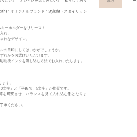
ありたい」「オシャレを楽しみたい」「私らしくあり
厚み
ー
ther オリジナルブランド “ Stylish!（スタイリッシ
ができるキーホルダーをリリース！
入れ、
ゃれなデザイン。
ルの目印にしてはいかがでしょうか。
ずれかをお選びいただけます。
彫刻後インクを流し込む方法でお入れいたします。
ります。
10文字」と「平仮名：6文字」が推奨です。
等を可変させ、バランスを見て入れ込む形となりま
了承ください。