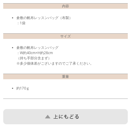
内容
倉敷の帆布レッスンバッグ（布製）
：1袋
サイズ
倉敷の帆布レッスンバッグ
：W約40cm×H約28cm
（持ち手部分含まず）
※多少個体差がございますのでご了承ください。
重量
約170ｇ