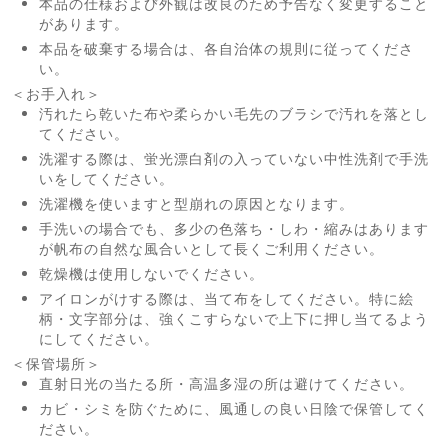
本品の仕様および外観は改良のため予告なく変更すること
があります。
本品を破棄する場合は、各自治体の規則に従ってくださ
い。
＜お手入れ＞
汚れたら乾いた布や柔らかい毛先のブラシで汚れを落とし
てください。
洗濯する際は、蛍光漂白剤の入っていない中性洗剤で手洗
いをしてください。
洗濯機を使いますと型崩れの原因となります。
手洗いの場合でも、多少の色落ち・しわ・縮みはあります
が帆布の自然な風合いとして長くご利用ください。
乾燥機は使用しないでください。
アイロンがけする際は、当て布をしてください。特に絵
柄・文字部分は、強くこすらないで上下に押し当てるよう
にしてください。
＜保管場所＞
直射日光の当たる所・高温多湿の所は避けてください。
カビ・シミを防ぐために、風通しの良い日陰で保管してく
ださい。