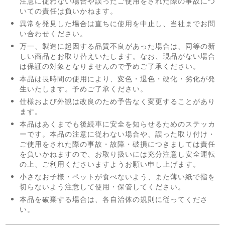
注意に従わない場合や誤ったご使用をされた際の事故につ
いての責任は負いかねます。
異常を発見した場合は直ちに使用を中止し、当社までお問
い合わせください。
万一、製造に起因する品質不良があった場合は、同等の新
しい商品とお取り替えいたします。なお、現品がない場合
は保証の対象となりませんので予めご了承ください。
本品は長時間の使用により、変色・退色・硬化・劣化が発
生いたします。予めご了承ください。
仕様および外観は改良のため予告なく変更することがあり
ます。
本品はあくまでも後続車に安全を知らせるためのステッカ
ーです。本品の注意に従わない場合や、誤った取り付け・
ご使用をされた際の事故・故障・破損につきましては責任
を負いかねますので、お取り扱いには充分注意し安全運転
の上、ご利用くださいますようお願い申し上げます。
小さなお子様・ペットが食べないよう、また薄い紙で指を
切らないよう注意して使用・保管してください。
本品を破棄する場合は、各自治体の規則に従ってくださ
い。