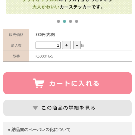
販売価格
880円(内税)
+
-
個
購入数
型番
KS00016-5
● 納品書のペーパレス化について