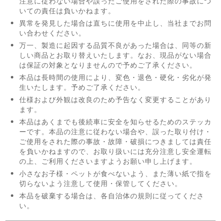
注意に従わない場合や誤ったご使用をされた際の事故につ
いての責任は負いかねます。
異常を発見した場合は直ちに使用を中止し、当社までお問
い合わせください。
万一、製造に起因する品質不良があった場合は、同等の新
しい商品とお取り替えいたします。なお、現品がない場合
は保証の対象となりませんので予めご了承ください。
本品は長時間の使用により、変色・退色・硬化・劣化が発
生いたします。予めご了承ください。
仕様および外観は改良のため予告なく変更することがあり
ます。
本品はあくまでも後続車に安全を知らせるためのステッカ
ーです。本品の注意に従わない場合や、誤った取り付け・
ご使用をされた際の事故・故障・破損につきましては責任
を負いかねますので、お取り扱いには充分注意し安全運転
の上、ご利用くださいますようお願い申し上げます。
小さなお子様・ペットが食べないよう、また薄い紙で指を
切らないよう注意して使用・保管してください。
本品を破棄する場合は、各自治体の規則に従ってくださ
い。