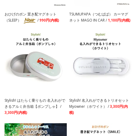
おひげのポン 置き配マグネット
TSUMUPAPA（つむぱぱ） カーマグ
（SLEEP）
/
990円(内税)
ネット MAGO IN CAR /
1,100円(内税)
Stylish! はたらく乗りもの 名入れがで
Stylish! 名入れができるトリオセット
きるアルミ弁当箱【ポンプしゃ】 /
Myowner（ホワイト） /
3,300円(内
3,300円(内税)
税)