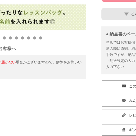
● 納品書のペ
当店ではお客様個
お客様へ
送の際に原則、納
手数ですが、納品
「配送設定の入力
が届かない
場合がございますので、解除をお願いい
入力下さい。
こ
みん
レ
ギ