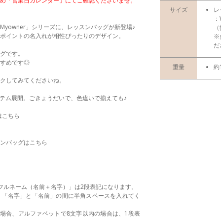
め「営業日カレンダー」にてご確認くださいませ。
サイズ
レ
：
yowner」シリーズに、レッスンバッグが新登場♪
（
ポイントの名入れが相性ぴったりのデザイン。
※
だ
グです。
すめです◎
重量
約
クしてみてくださいね。
アイテム展開。ごきょうだいで、色違いで揃えても♪
はこちら
ンバッグはこちら
フルネーム（名前＋名字）」は2段表記になります。
、「名字」と「名前」の間に半角スペースを入れてく
場合、アルファベットで8文字以内の場合は、1段表