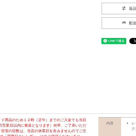
返
配
イド商品のため１２時（正午）までのご入金でも当日
内容
レ
5営業日以内に発送となります）何卒、ご了承いただ
ク
け目安の日数は、当店の休業日を含みませんのでご注