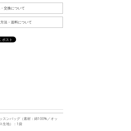
品・交換について
送方法・送料について
ッスンバッグ（素材：綿100%／オッ
ス生地）：1袋