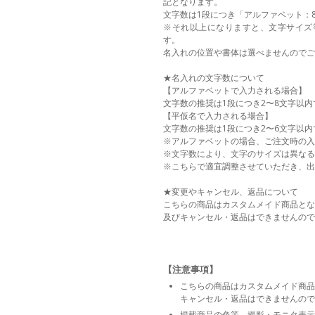
記となります。
文字数は1段につき「アルファベット：
※それ以上になりますと、文字サイズ
す。
名入れの位置や書体は選べませんのでご
★名入れの文字数について
【アルファベットで入力される場合】
文字数の推奨は1段につき2〜8文字以内
【平仮名で入力される場合】
文字数の推奨は1段につき2〜6文字以内
※アルファベットの場合、ご注文時の入
※文字数により、文字のサイズは異なる
※こちらで適宜調整させていただき、出
★変更やキャンセル、返品について
こちらの商品はカスタムメイド商品とな
及びキャンセル・返品はできませんので
【注意事項】
こちらの商品はカスタムメイド商品
キャンセル・返品はできませんので
掲載商品の色等、撮影・モニタ表示