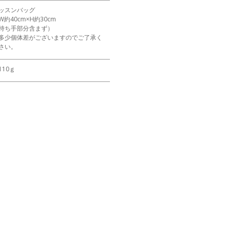
ッスンバッグ
W約40cm×H約30cm
持ち手部分含まず）
多少個体差がございますのでご了承く
さい。
110ｇ