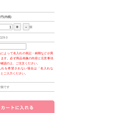
50円(内税)
+
-
個
029-3
品によって名入れの表記・納期などが異
ります。必ず商品画像の内容と注意事項
ご確認の上、ご注文ください。
入れを希望されない場合は「名入れな
」とご入力ください。
2個です