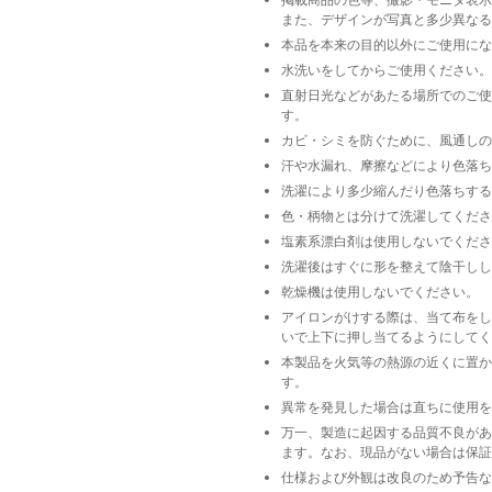
また、デザインが写真と多少異なる
本品を本来の目的以外にご使用にな
水洗いをしてからご使用ください。
直射日光などがあたる場所でのご使
す。
カビ・シミを防ぐために、風通しの
汗や水漏れ、摩擦などにより色落ち
洗濯により多少縮んだり色落ちする
色・柄物とは分けて洗濯してくださ
塩素系漂白剤は使用しないでくださ
洗濯後はすぐに形を整えて陰干しし
乾燥機は使用しないでください。
アイロンがけする際は、当て布をし
いで上下に押し当てるようにしてく
本製品を火気等の熱源の近くに置か
す。
異常を発見した場合は直ちに使用を
万一、製造に起因する品質不良があ
ます。なお、現品がない場合は保証
仕様および外観は改良のため予告な