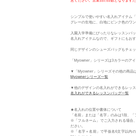
意ください。営業日の日数となりますた
シンプルで使いやすい名入れアイテム「M
グレーの生地に、白地にピンク色のワン
入園入学準備にぴったりなレッスンバッ
名入れアイテムなので、ギフトにもおす
同じデザインのシューズバッグもチェッ
「Myowner」シリーズは3カラーの
▼「Myowner」シリーズその他の商品
Myownerシリーズ一覧
▼他のデザインの名入れができるレッス
名入れができるレッスンバッグ一覧
★名入れの位置や書体について
「名前」または「名字」のみは1段、「
※「フルネーム」でご入力される場合
ださい。
※「名字＋名前」で平仮名6文字以内の