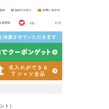
会員登録
0点：
0 円
イント）