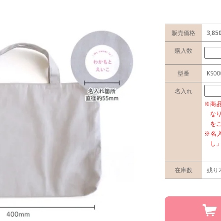
販売価格
3,8
購入数
型番
KS00
名入れ
※商
な
を
※名
し
在庫数
残り