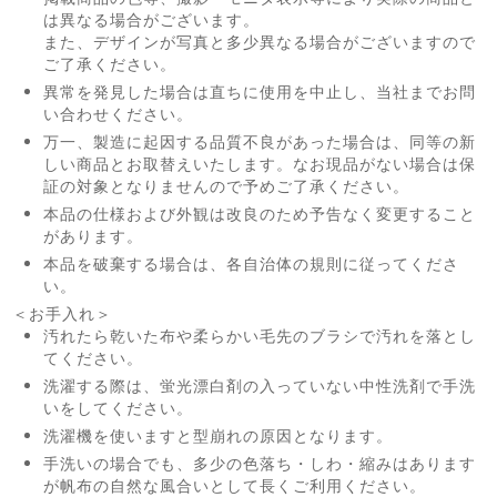
は異なる場合がございます。
また、デザインが写真と多少異なる場合がございますので
ご了承ください。
異常を発見した場合は直ちに使用を中止し、当社までお問
い合わせください。
万一、製造に起因する品質不良があった場合は、同等の新
しい商品とお取替えいたします。なお現品がない場合は保
証の対象となりませんので予めご了承ください。
本品の仕様および外観は改良のため予告なく変更すること
があります。
本品を破棄する場合は、各自治体の規則に従ってくださ
い。
＜お手入れ＞
汚れたら乾いた布や柔らかい毛先のブラシで汚れを落とし
てください。
洗濯する際は、蛍光漂白剤の入っていない中性洗剤で手洗
いをしてください。
洗濯機を使いますと型崩れの原因となります。
手洗いの場合でも、多少の色落ち・しわ・縮みはあります
が帆布の自然な風合いとして長くご利用ください。