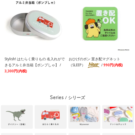
Stylish! はたらく乗りもの 名入れがで
おひげのポン 置き配マグネット
きるアルミ弁当箱【ポンプしゃ】 /
（SLEEP）
/
990円(内税)
3,300円(内税)
Series
/ シリーズ