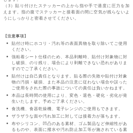
（3）貼り付けたステッカーの上から指や手で適度に圧力を加
えます。指の腹でステッカーと接着面の間に空気が残らないよ
うにしっかりと密着させてください。
【注意事項】
貼付け時にホコリ・汚れ等の表面異物を取り除いてご使用
ください。
強粘着シート仕様のため、本品剥離時、貼付け対象物に対
し破損、のり残り、場合により剥離できない恐れがありま
すのでご了承ください。
貼付けは自己責任となります。貼る際の失敗や貼付け対象
物の汚損・破損、また本品の注意に従わない場合や誤った
ご使用をされた際の事故についての責任は負いかねます。
本品は長時間の使用により、変色・退色・硬化・劣化が発
生いたします。予めご了承ください。
食洗機、食器乾燥機、電子レンジのご使用もできます。
ザラザラな面や汚れ加工に対しては接着力が落ちます。
布やシリコン、凹凸のある素材、ゴム製品など伸縮性があ
るものや、表面に撥水や汚れ防止加工等が施されている素