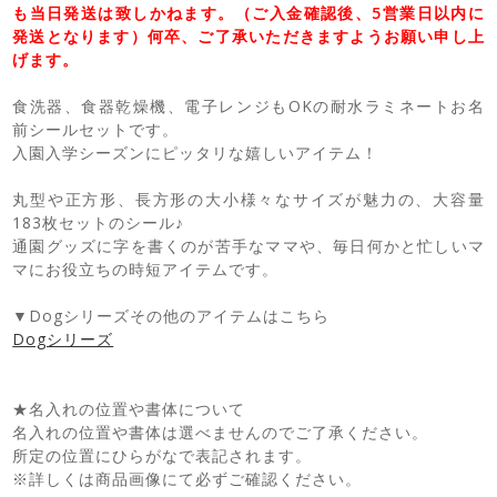
も当日発送は致しかねます。（ご入金確認後、5営業日以内に
発送となります）何卒、ご了承いただきますようお願い申し上
げます。
食洗器、食器乾燥機、電子レンジもOKの耐水ラミネートお名
前シールセットです。
入園入学シーズンにピッタリな嬉しいアイテム！
丸型や正方形、長方形の大小様々なサイズが魅力の、大容量
183枚セットのシール♪
通園グッズに字を書くのが苦手なママや、毎日何かと忙しいマ
マにお役立ちの時短アイテムです。
▼Dogシリーズその他のアイテムはこちら
Dogシリーズ
★名入れの位置や書体について
名入れの位置や書体は選べませんのでご了承ください。
所定の位置にひらがなで表記されます。
※詳しくは商品画像にて必ずご確認ください。