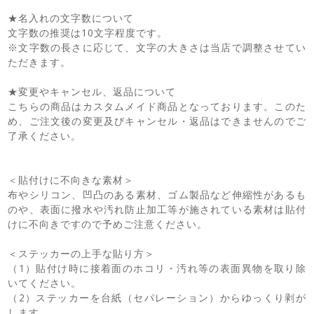
★名入れの文字数について
文字数の推奨は10文字程度です。
※文字数の長さに応じて、文字の大きさは当店で調整させてい
ただきます。
★変更やキャンセル、返品について
こちらの商品はカスタムメイド商品となっております。このた
め、ご注文後の変更及びキャンセル・返品はできませんのでご
了承ください。
＜貼付けに不向きな素材＞
布やシリコン、凹凸のある素材、ゴム製品など伸縮性があるも
のや、表面に撥水や汚れ防止加工等が施されている素材は貼付
けに不向きですので予めご注意ください。
＜ステッカーの上手な貼り方＞
（1）貼付け時に接着面のホコリ・汚れ等の表面異物を取り除
いてください。
（2）ステッカーを台紙（セパレーション）からゆっくり剥が
します。