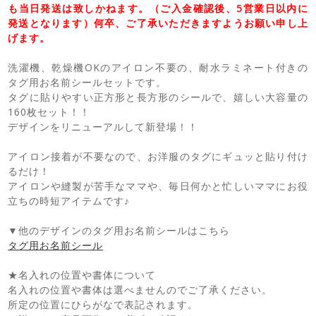
も当日発送は致しかねます。（ご入金確認後、5営業日以内に
発送となります）何卒、ご了承いただきますようお願い申し上
げます。
洗濯機、乾燥機OKのアイロン不要の、耐水ラミネート付きの
タグ用お名前シールセットです。
タグに貼りやすい正方形と長方形のシールで、嬉しい大容量の
160枚セット！！
デザインをリニューアルして新登場！！
アイロン接着が不要なので、お洋服のタグにギュッと貼り付け
るだけ！
アイロンや縫製が苦手なママや、毎日何かと忙しいママにお役
立ちの時短アイテムです♪
▼他のデザインのタグ用お名前シールはこちら
タグ用お名前シール
★名入れの位置や書体について
名入れの位置や書体は選べませんのでご了承ください。
所定の位置にひらがなで表記されます。