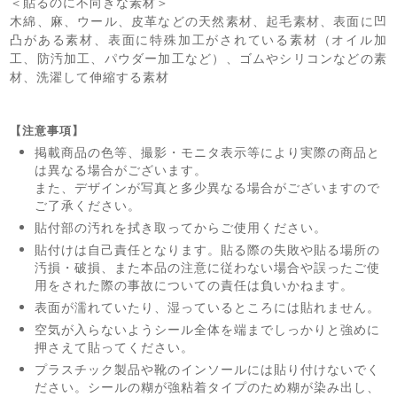
＜貼るのに不向きな素材＞
木綿、麻、ウール、皮革などの天然素材、起毛素材、表面に凹
凸がある素材、表面に特殊加工がされている素材（オイル加
工、防汚加工、パウダー加工など）、ゴムやシリコンなどの素
材、洗濯して伸縮する素材
【注意事項】
掲載商品の色等、撮影・モニタ表示等により実際の商品と
は異なる場合がございます。
また、デザインが写真と多少異なる場合がございますので
ご了承ください。
貼付部の汚れを拭き取ってからご使用ください。
貼付けは自己責任となります。貼る際の失敗や貼る場所の
汚損・破損、また本品の注意に従わない場合や誤ったご使
用をされた際の事故についての責任は負いかねます。
表面が濡れていたり、湿っているところには貼れません。
空気が入らないようシール全体を端までしっかりと強めに
押さえて貼ってください。
プラスチック製品や靴のインソールには貼り付けないでく
ださい。シールの糊が強粘着タイプのため糊が染み出し、