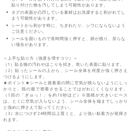
貼り付けた物を汚してしまう可能性があります。
タグの表面が凸凹している素材はお洗濯すると剥がれてし
まう可能性があります。
シートから剥がす時に、ちぎれたり、シワにならないよう
ご注意ください。
シールを固いもので長時間強く押すと、跡が残り、戻らな
い場合があります。
＜上手な貼り方（強度を増すコツ）＞
（1）貼る物の汚れやほこりを拭き、乾いた表面に貼ります。
（2）貼ったシールの上から、シール全体を何度か強く押さえ
つけるようにします。
★ポイント★シールと接着面の間に空気が残らないようにしっ
かりと、指の腹で密着させることではがれにくくなります。
（1回の「ぎゅっ！」を約10秒ほど）※面積が大きいピース
は、とくに空気が入らないよう、シール全体を端までしっかり
と強めに押さえて貼ってください。
（3）水につけず24時間以上置くと、より強い粘着力が発揮さ
れます。