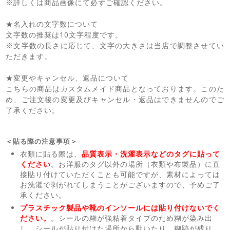
※詳しくは商品画像にて必ずご確認ください。
★名入れの文字数について
文字数の推奨は10文字程度です。
※文字数の長さに応じて、文字の大きさは当店で調整させてい
ただきます。
★変更やキャンセル、返品について
こちらの商品はカスタムメイド商品となっております。このた
め、ご注文後の変更及びキャンセル・返品はできませんのでご
了承ください。
＜貼る際の注意事項＞
衣類に貼る際は、
品質表示・洗濯表示などのタグに貼って
ください
。お洋服のタグ以外の場所（衣類や布製品）に直
接貼り付けていただくことも可能ですが、素材によっては
お洗濯で剥がれてしまうことがございますので、予めご了
承ください。
プラスチック製品や靴のインソールには貼り付けないでく
ださい。
。シールの糊が強粘着タイプのため糊が染み出
し、シールが貼り付けた場所から動いたり、糊跡が残り、