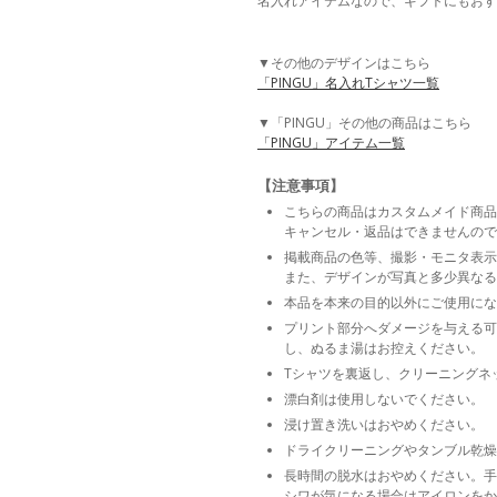
名入れアイテムなので、ギフトにもおす
▼その他のデザインはこちら
「PINGU」名入れTシャツ一覧
▼「PINGU」その他の商品はこちら
「PINGU」アイテム一覧
【注意事項】
こちらの商品はカスタムメイド商品
キャンセル・返品はできませんので
掲載商品の色等、撮影・モニタ表示
また、デザインが写真と多少異なる
本品を本来の目的以外にご使用にな
プリント部分へダメージを与える可
し、ぬるま湯はお控えください。
Tシャツを裏返し、クリーニングネ
漂白剤は使用しないでください。
浸け置き洗いはおやめください。
ドライクリーニングやタンブル乾燥
長時間の脱水はおやめください。手
シワが気になる場合はアイロンをか