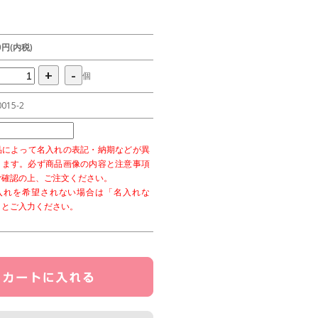
00円(内税)
+
-
個
0015-2
品によって名入れの表記・納期などが異
ります。必ず商品画像の内容と注意事項
ご確認の上、ご注文ください。
入れを希望されない場合は「名入れな
」とご入力ください。