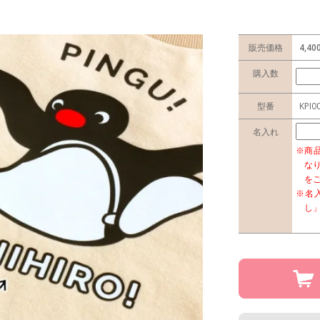
販売価格
4,4
購入数
型番
KPI0
名入れ
※商
な
を
※名
し