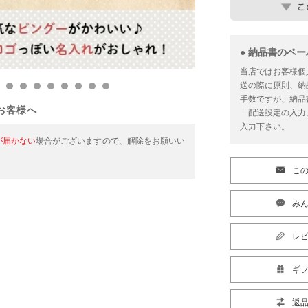
● 納品書のペ
当店ではお客様個
送の際に原則、納
手数ですが、納品
お客様へ
「配送設定の入力
入力下さい。
が届かない
場合がございますので、解除をお願いい
こ
みん
レ
ギ
返