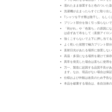
濡れたまま放置すると色のついた染
洗濯機が止まったらすぐに取り出し
Tシャツを干す際は陰干し、もしく
プリント部分を強く引っ張らないで
「剥がれ」や「色落ち」の原因にな
は必ずあて布をして（直接アイロン
強くこすらないで上下に押し当てる
よく乾いた状態で極力プリント部分
直射日光があたる場所に放置しない
高温・多湿になる場所を避けて保存
異常を発見した場合は直ちに使用を
万一、製造に起因する品質不良があ
ます。なお、現品がない場合は保証
仕様および外観は改良のため予告な
本品を破棄する場合は、各自治体の