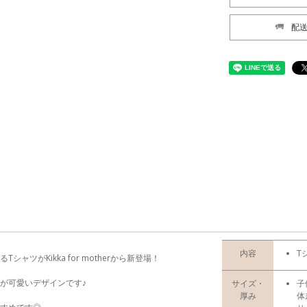
配
内容
T
ツがKikka for motherから新登場！
が可愛いデザインです♪
サイズ・
子
。
厚み
体