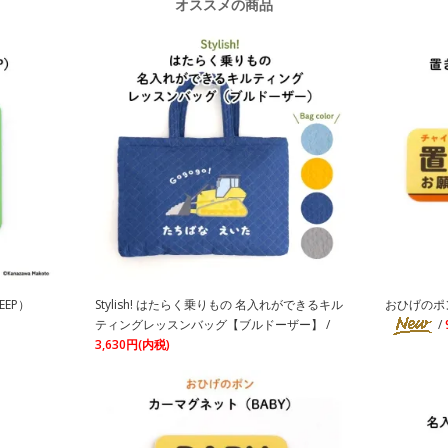
オススメの商品
EP）
Stylish! はたらく乗りもの 名入れができるキル
おひげのポン
ティングレッスンバッグ【ブルドーザー】 /
/
3,630円(内税)