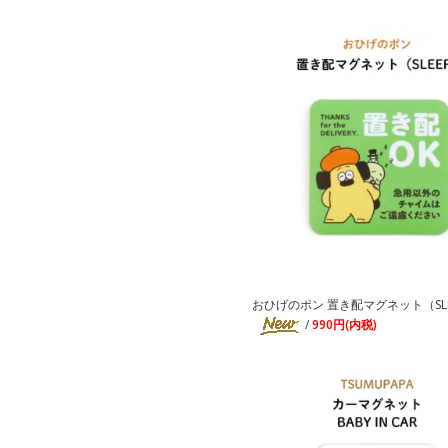
おひげのポン 置き配マグネット（SLE
/
990円(内税)