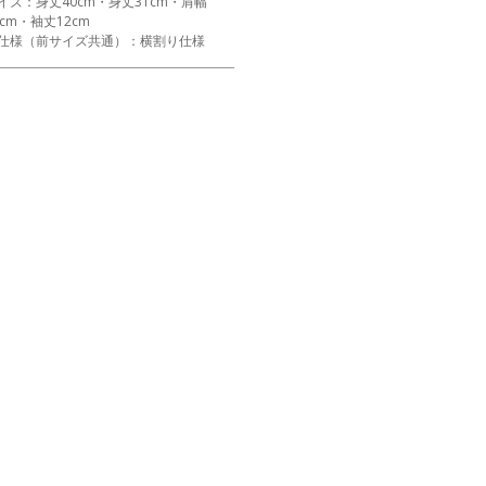
イズ：身丈40cm・身丈31cm・肩幅
8cm・袖丈12cm
仕様（前サイズ共通）：横割り仕様