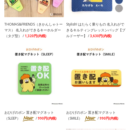
THOMAS&FRIENDS（きかんしゃトー
Stylish! はたらく乗りもの 名入れがで
マス） 名入れができるキーホルダー
きるキルティングレッスンバッグ【ブ
（タグ型） /
1,320円(内税)
ルドーザー】 /
3,630円(内税)
おひげのポン 置き配マグネット
おひげのポン 置き配マグネット
（SLEEP）
/
990円(内税)
（SMILE）
/
990円(内税)