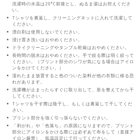
洗濯時の水温は20°C前後とし、ぬるま湯はお控えくださ
い。
Tシャツを裏返し、クリーニングネットに入れて洗濯して
ください。
漂白剤は使用しないでください。
浸け置き洗いはおやめください。
ドライクリーニングやタンブル乾燥はおやめください。
長時間の脱水はおやめください。手で絞る際は弱く絞って
ください。（プリント部分のシワが気になる場合はアイロ
ンをかけてください。）
濡れたまま放置すると色のついた染料が他の衣類に移る恐
れがあります。
洗濯機が止まったらすぐに取り出して、形を整えてから干
してください。
Tシャツを干す際は陰干し、もしくは裏返して干してくだ
さい。
プリント部分を強く引っ張らないでください。
「剥がれ」や「色落ち」の原因になりますので、プリント
部分にアイロンをかける際には必ずあて布をして（直接ア
イロン厳禁）、低温設定にて行ってください。