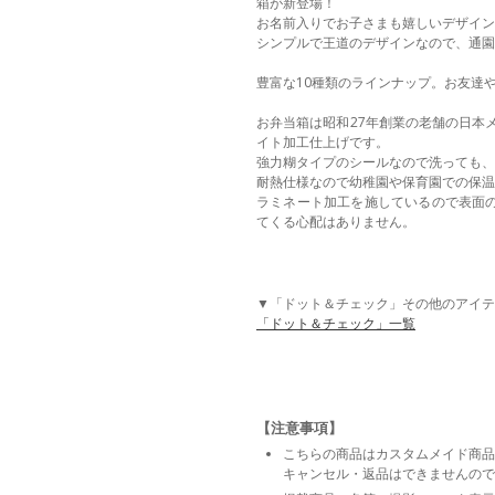
箱が新登場！
お名前入りでお子さまも嬉しいデザイン
シンプルで王道のデザインなので、通園
豊富な10種類のラインナップ。お友達
お弁当箱は昭和27年創業の老舗の日本
イト加工仕上げです。
強力糊タイプのシールなので洗っても、
耐熱仕様なので幼稚園や保育園での保温
ラミネート加工を施しているので表面
てくる心配はありません。
▼「ドット＆チェック」その他のアイテ
「ドット＆チェック」一覧
【注意事項】
こちらの商品はカスタムメイド商品
キャンセル・返品はできませんので