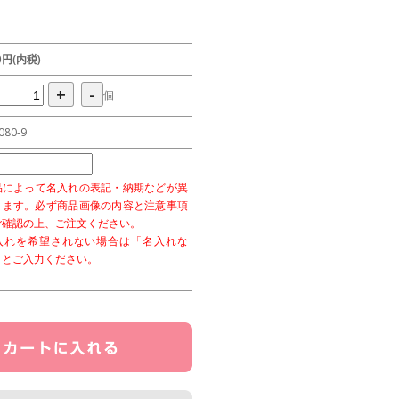
00円(内税)
+
-
個
080-9
品によって名入れの表記・納期などが異
ります。必ず商品画像の内容と注意事項
ご確認の上、ご注文ください。
入れを希望されない場合は「名入れな
」とご入力ください。