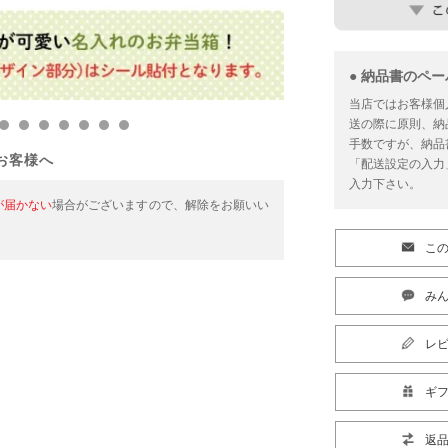
● 納品書のペ
当店ではお客様個
送の際に原則、納
手数ですが、納品
お客様へ
「配送設定の入力
入力下さい。
が届かない
場合がございますので、解除をお願いい
こ
みん
レ
ギ
返