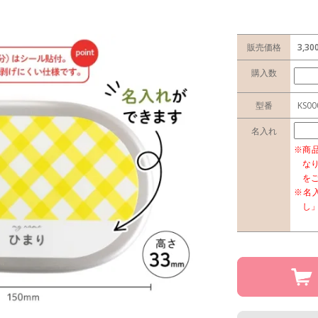
販売価格
3,3
購入数
型番
KS00
名入れ
※商
な
を
※名
し