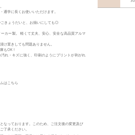
30
。
・通学に長くお使いいただけます。
やごきょうだいと、お揃いにしても◎
メーカー製。 軽くて丈夫、安心、安全な高品質アルマ
浸け置きしても問題ありません。
庫もOK！
の汚れ・キズに強く、印刷のようにプリントが剥がれ
ムはこちら
となっております。このため、ご注文後の変更及び
ご了承ください。