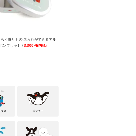
h! はたらく乗りもの 名入れができるアル
ポンプしゃ】 /
3,300円(内税)