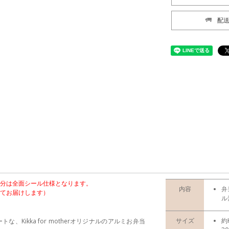
配
分は全面シール仕様となります。
内容
弁
てお届けします）
ル
サイズ
約
Kikka for motherオリジナルのアルミお弁当