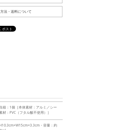
送方法・送料について
当箱：1個［本体素材：アルミ／シー
素材：PVC（フタル酸不使用）］
H10.3cm×W15cm×3.3cm・容量：約