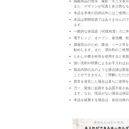
掲載商品の色等、撮影・モニタ表示
また、デザインが写真と多少異なる
本品を本来の目的以外にはご使用に
本品は密閉容器ではありませんので
ます。
一般的な保温器（60度程度）のご
電子レンジ、オーブン、食洗機、乾
腐食防止のため、醤油、ソース等を
勧めします。また、漂白剤のご使用
たわしや磨き粉等を使用すると表面
強い洗剤や研磨によるお手入れはお
製品内部の点のような接点跡は製造
ことができません。ご理解いただけ
異常を発見した場合は直ちに使用を
万一、製造に起因する品質不良があ
ます。なお、現品がない場合は保証
本品を破棄する場合は、各自治体の