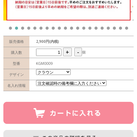
販売価格
2,900円(内税)
+
-
個
購入数
型番
KGM0009
デザイン
名入れ情報