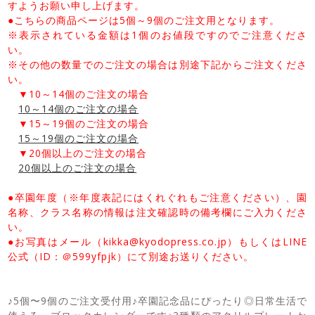
すようお願い申し上げます。
●こちらの商品ページは5個～9個のご注文用となります。
※表示されている金額は1個のお値段ですのでご注意くださ
い。
※その他の数量でのご注文の場合は別途下記からご注文くださ
い。
▼10～14個のご注文の場合
10～14個のご注文の場合
▼15～19個のご注文の場合
15～19個のご注文の場合
▼20個以上のご注文の場合
20個以上のご注文の場合
●卒園年度（※年度表記にはくれぐれもご注意ください）、園
名称、クラス名称の情報は注文確認時の備考欄にご入力くださ
い。
●お写真はメール（kikka@kyodopress.co.jp）もしくはLINE
公式（ID：＠599yfpjk）にて別途お送りください。
♪5個〜9個のご注文受付用♪卒園記念品にぴったり◎日常生活で