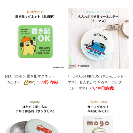
おひげのポン 置き配マグネット
THOMAS&FRIENDS（きかんしゃトー
（SLEEP）
/
990円(内税)
マス） 名入れができるキーホルダー
（トーマス） /
1,210円(内税)