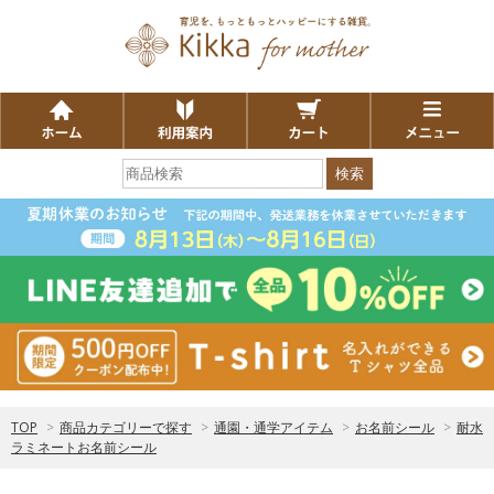
検索
TOP
>
商品カテゴリーで探す
>
通園・通学アイテム
>
お名前シール
>
耐水
ラミネートお名前シール