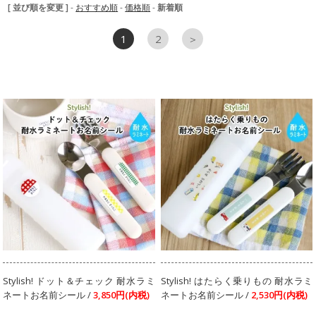
[ 並び順を変更 ]
-
おすすめ順
-
価格順
-
新着順
1
2
＞
Stylish! ドット＆チェック 耐水ラミ
Stylish! はたらく乗りもの 耐水ラミ
ネートお名前シール /
3,850円(内税)
ネートお名前シール /
2,530円(内税)